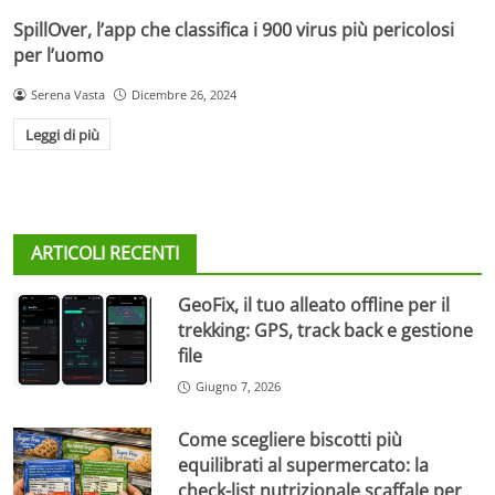
SpillOver, l’app che classifica i 900 virus più pericolosi
per l’uomo
Serena Vasta
Dicembre 26, 2024
Leggi di più
ARTICOLI RECENTI
GeoFix, il tuo alleato offline per il
trekking: GPS, track back e gestione
file
Giugno 7, 2026
Come scegliere biscotti più
equilibrati al supermercato: la
check-list nutrizionale scaffale per