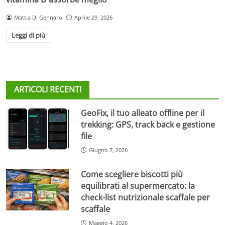
Mattia Di Gennaro
Aprile 29, 2026
Leggi di più
ARTICOLI RECENTI
GeoFix, il tuo alleato offline per il
trekking: GPS, track back e gestione
file
Giugno 7, 2026
Come scegliere biscotti più
equilibrati al supermercato: la
check-list nutrizionale scaffale per
scaffale
Maggio 4, 2026