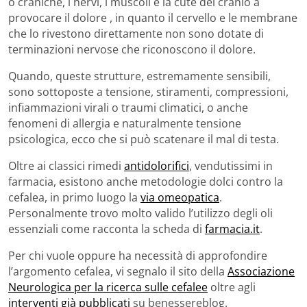
o craniche, i nervi, i muscoli e la cute del cranio a
provocare il dolore , in quanto il cervello e le membrane
che lo rivestono direttamente non sono dotate di
terminazioni nervose che riconoscono il dolore.
Quando, queste strutture, estremamente sensibili,
sono sottoposte a tensione, stiramenti, compressioni,
infiammazioni virali o traumi climatici, o anche
fenomeni di allergia e naturalmente tensione
psicologica, ecco che si può scatenare il mal di testa.
Oltre ai classici rimedi
antidolorifici
, vendutissimi in
farmacia, esistono anche metodologie dolci contro la
cefalea, in primo luogo la
via omeopatica
.
Personalmente trovo molto valido l’utilizzo degli oli
essenziali come racconta la scheda di
farmacia.it
.
Per chi vuole oppure ha necessità di approfondire
l’argomento cefalea, vi segnalo il sito della
Associazione
Neurologica per la ricerca sulle cefalee
oltre agli
interventi già pubblicati
su benessereblog.