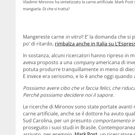
Vladimir Mironov ha sintetizzato la carne artificiale. Mark Post
mangiarla. Di che si tratta?
Mangereste carne
in vitro
? E’ la domanda che si 
po’ di ritardo,
rimbalza anche in Italia su L’Espres
In sostanza, alcuni ricercatori hanno ripreso in m
aveva proposto a una
company
americana di inves
potuta produrre tranquillamente in meno di diec
E invece era serissimo, e lo è anche oggi quando 
Possiamo avere cibo che vi faccia felici, che riduc
Perché possiamo decidere noi il sapore.
Le ricerche di Mironov sono state portate avanti 
carne artificiale, anche se il dottore ha avuto qu
Sud Carolina, per un presunto
comportamento in
proseguito i suoi studi in Brasile. Contemporanea
arrivato, per esempio,
Mark Post
, un ricercatore 