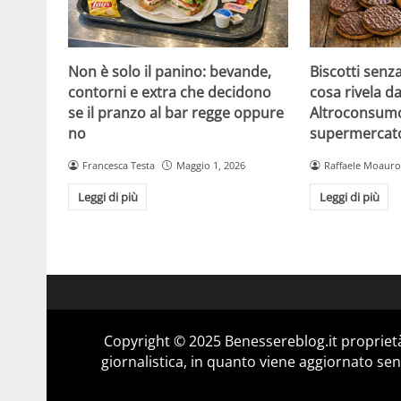
Non è solo il panino: bevande,
Biscotti senz
contorni e extra che decidono
cosa rivela da
se il pranzo al bar regge oppure
Altroconsumo
no
supermercat
Francesca Testa
Maggio 1, 2026
Raffaele Moauro
Leggi di più
Leggi di più
Copyright © 2025 Benessereblog.it proprietà
giornalistica, in quanto viene aggiornato sen