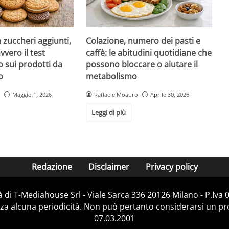
a zuccheri aggiunti,
Colazione, numero dei pasti e
vvero il test
caffè: le abitudini quotidiane che
 sui prodotti da
possono bloccare o aiutare il
o
metabolismo
Maggio 1, 2026
Raffaele Moauro
Aprile 30, 2026
Leggi di più
Redazione
Disclaimer
Privacy policy
 di T-Mediahouse Srl - Viale Sarca 336 20126 Milano - P.Iva
za alcuna periodicità. Non può pertanto considerarsi un prod
07.03.2001