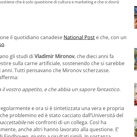
 sostiene che è solo questione di cultura e marketing e che si dovrà
pone il quotidiano canadese
National Post
e che, con un
so
.
ano gli studi di
Vladimir Mironov
, che dieci anni fa
tire sulla carne artificiale, sostenendo che si sarebbe
i anni. Tutti pensavano che Mironov scherzasse.
afferma:
a il vostro appetito, e che abbia un sapore fantastico.
regolarmente e ora si è sintetizzata una vera e propria
alche problemino ed è stato cacciato dall’Università del
accettabile
nei confronti di un collega. Così ha
mente, anche altri hanno lavorato alla questione. E’
di Eindhoven, giunto a risultati simili. In sostanza,