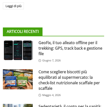
Leggi di più
ARTICOLI RECENTI
GeoFix, il tuo alleato offline per il
trekking: GPS, track back e gestione
file
Giugno 7, 2026
Come scegliere biscotti più
equilibrati al supermercato: la
check-list nutrizionale scaffale per
scaffale
Maggio 4, 2026
Sedentarietà, il conto per la sanità: