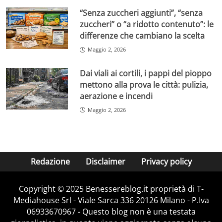
“Senza zuccheri aggiunti”, “senza
zuccheri” o “a ridotto contenuto”: le
differenze che cambiano la scelta
Maggio 2, 2026
Dai viali ai cortili, i pappi del pioppo
mettono alla prova le città: pulizia,
aerazione e incendi
Maggio 2, 2026
Redazione
Disclaimer
Privacy policy
Copyright © 2025 Benessereblog.it proprietà di T-
Mediahouse Srl - Viale Sarca 336 20126 Milano - P.Iva
06933670967 - Questo blog non è una testata