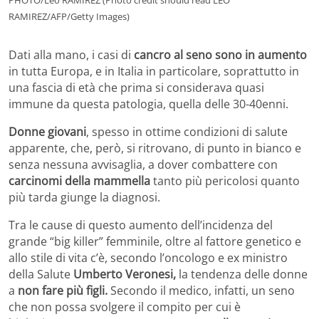
PHOTO/Leo RAMIREZ (Photo credit should read LEO
RAMIREZ/AFP/Getty Images)
Dati alla mano, i casi di
cancro al seno sono in aumento
in tutta Europa, e in Italia in particolare, soprattutto in
una fascia di età che prima si considerava quasi
immune da questa patologia, quella delle 30-40enni.
Donne giovani
, spesso in ottime condizioni di salute
apparente, che, però, si ritrovano, di punto in bianco e
senza nessuna avvisaglia, a dover combattere con
carcinomi della mammella
tanto più pericolosi quanto
più tarda giunge la diagnosi.
Tra le cause di questo aumento dell’incidenza del
grande “big killer” femminile, oltre al fattore genetico e
allo stile di vita c’è, secondo l’oncologo e ex ministro
della Salute
Umberto Veronesi,
la tendenza delle donne
a
non fare più figli.
Secondo il medico, infatti, un seno
che non possa svolgere il compito per cui è