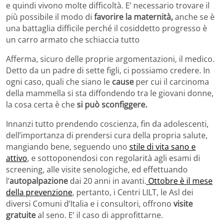
e quindi vivono molte difficoltà. E’ necessario trovare il
più possibile il modo di
favorire la maternità,
anche se è
una battaglia difficile perché il cosiddetto progresso è
un carro armato che schiaccia tutto
Afferma, sicuro delle proprie argomentazioni, il medico.
Detto da un padre di sette figli, ci possiamo credere. In
ogni caso, quali che siano le
cause
per cui il carcinoma
della mammella si sta diffondendo tra le giovani donne,
la cosa certa è che
si può sconfiggere.
Innanzi tutto prendendo coscienza, fin da adolescenti,
dell’importanza di prendersi cura della propria salute,
mangiando bene, seguendo uno
stile di vita sano e
attivo
, e sottoponendosi con regolarità agli esami di
screening, alle visite senologiche, ed effettuando
l’
autopalpazione
dai 20 anni in avanti.
Ottobre è il mese
della prevenzione
, pertanto, i Centri LILT, le Asl dei
diversi Comuni d’Italia e i consultori, offrono
visite
gratuite
al seno. E’ il caso di approfittarne.