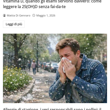
Vitamina D, quando gli esami servono davvero: come
leggere la 25(OH)D senza fai-da-te
Mattia Di Gennaro
Maggio 1, 2026
Leggi di più
Allergie di stagione, i veri responsabili sono i pollini: il