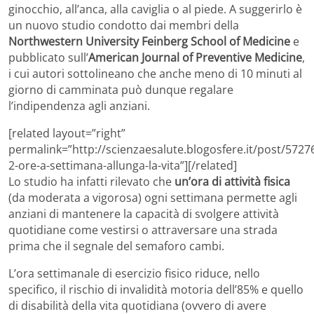
ginocchio, all’anca, alla caviglia o al piede. A suggerirlo è
un nuovo studio condotto dai membri della
Northwestern University Feinberg School of Medicine
e
pubblicato sull’
American Journal of Preventive Medicine
,
i cui autori sottolineano che anche meno di 10 minuti al
giorno di camminata può dunque regalare
l’indipendenza agli anziani.
[related layout=”right”
permalink=”http://scienzaesalute.blogosfere.it/post/572
2-ore-a-settimana-allunga-la-vita”][/related]
Lo studio ha infatti rilevato che
un’ora di attività fisica
(da moderata a vigorosa) ogni settimana permette agli
anziani di mantenere la capacità di svolgere attività
quotidiane come vestirsi o attraversare una strada
prima che il segnale del semaforo cambi.
L’ora settimanale di esercizio fisico riduce, nello
specifico, il rischio di invalidità motoria dell’85% e quello
di disabilità della vita quotidiana (ovvero di avere