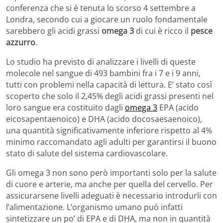
conferenza che si è tenuta lo scorso 4 settembre a
Londra, secondo cui a giocare un ruolo fondamentale
sarebbero gli acidi grassi
omega 3
di cui è ricco il
pesce
azzurro
.
Lo studio ha previsto di analizzare i livelli di queste
molecole nel sangue di 493 bambini fra i 7 e i 9 anni,
tutti con problemi nella capacità di lettura. E’ stato così
scoperto che solo il 2,45% degli acidi grassi presenti nel
loro sangue era costituito dagli
omega 3
EPA (acido
eicosapentaenoico) e DHA (acido docosaesaenoico),
una quantità significativamente inferiore rispetto al 4%
minimo raccomandato agli adulti per garantirsi il buono
stato di salute del sistema cardiovascolare.
Gli omega 3 non sono però importanti solo per la salute
di cuore e arterie, ma anche per quella del cervello. Per
assicurarsene livelli adeguati è necessario introdurli con
l’alimentazione. L’organismo umano può infatti
sintetizzare un po’ di EPA e di DHA, ma non in quantità