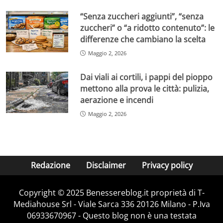
“Senza zuccheri aggiunti”, “senza
zuccheri” o “a ridotto contenuto”: le
differenze che cambiano la scelta
Maggio 2, 2026
Dai viali ai cortili, i pappi del pioppo
mettono alla prova le città: pulizia,
aerazione e incendi
Maggio 2, 2026
Redazione
Disclaimer
Privacy policy
Copyright © 2025 Benessereblog.it proprietà di T-
Mediahouse Srl - Viale Sarca 336 20126 Milano - P.Iva
06933670967 - Questo blog non è una testata