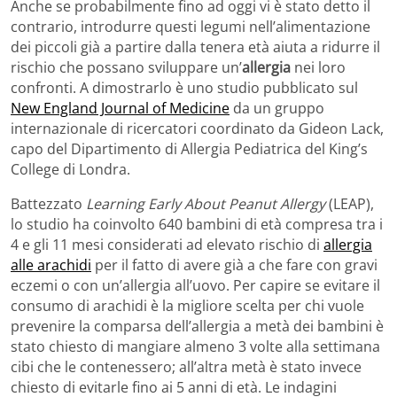
Anche se probabilmente fino ad oggi vi è stato detto il
contrario, introdurre questi legumi nell’alimentazione
dei piccoli già a partire dalla tenera età aiuta a ridurre il
rischio che possano sviluppare un’
allergia
nei loro
confronti. A dimostrarlo è uno studio pubblicato sul
New England Journal of Medicine
da un gruppo
internazionale di ricercatori coordinato da Gideon Lack,
capo del Dipartimento di Allergia Pediatrica del King’s
College di Londra.
Battezzato
Learning Early About Peanut Allergy
(LEAP),
lo studio ha coinvolto 640 bambini di età compresa tra i
4 e gli 11 mesi considerati ad elevato rischio di
allergia
alle arachidi
per il fatto di avere già a che fare con gravi
eczemi o con un’allergia all’uovo. Per capire se evitare il
consumo di arachidi è la migliore scelta per chi vuole
prevenire la comparsa dell’allergia a metà dei bambini è
stato chiesto di mangiare almeno 3 volte alla settimana
cibi che le contenessero; all’altra metà è stato invece
chiesto di evitarle fino ai 5 anni di età. Le indagini