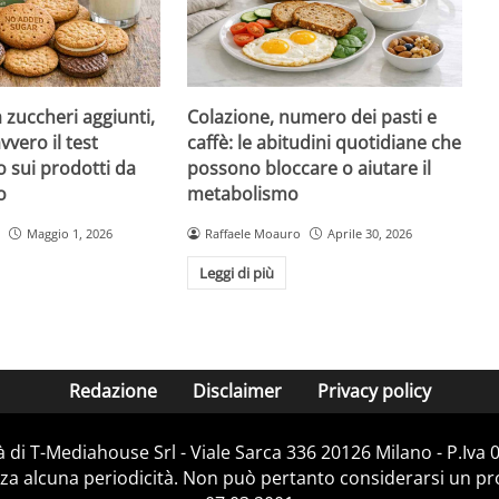
a zuccheri aggiunti,
Colazione, numero dei pasti e
vvero il test
caffè: le abitudini quotidiane che
 sui prodotti da
possono bloccare o aiutare il
o
metabolismo
Maggio 1, 2026
Raffaele Moauro
Aprile 30, 2026
Leggi di più
Redazione
Disclaimer
Privacy policy
 di T-Mediahouse Srl - Viale Sarca 336 20126 Milano - P.Iva
za alcuna periodicità. Non può pertanto considerarsi un prod