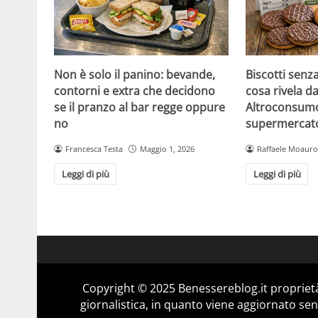
Non è solo il panino: bevande,
Biscotti senz
contorni e extra che decidono
cosa rivela da
se il pranzo al bar regge oppure
Altroconsumo
no
supermercat
Francesca Testa
Maggio 1, 2026
Raffaele Moauro
Leggi di più
Leggi di più
Copyright © 2025 Benessereblog.it proprietà
giornalistica, in quanto viene aggiornato sen