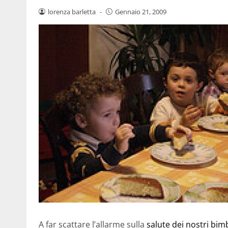
lorenza barletta
-
Gennaio 21, 2009
A far scattare l’allarme sulla
salute dei nostri bim