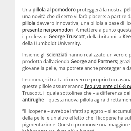
Una
pillola al pomodoro
proteggerà la nostra
pel
una novità che di certo vi farà piacere: a partir
pillola
davvero innovativa, una pillola a base di l
presente nei pomodori
. A mettere a punto questa
il professor
George Truscott
, della britannica
Kee
della Humboldt University.
Insieme gli
scienziati
hanno realizzato un vero e p
prodotta dall’azienda
George and Partners
) graz
giovane la pelle, ma potrete anche proteggerla da
Insomma, si tratta di un vero e proprio toccasana p
queste pillole assumeranno
l’equivalente di 6-8
Truscott, il quale sottolinea che – a differenza del
antirughe
– questa nuova pillola agirà direttament
“Il licopene – avrebbe infatti spiegato – si accum
della pelle, e un altro effetto che il licopene ha s
pigmentazione. Questo promuove una maggiore e