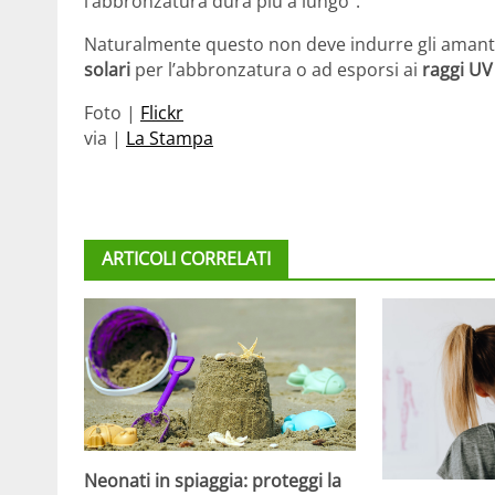
l’abbronzatura dura più a lungo”.
Naturalmente questo non deve indurre gli amanti
solari
per l’abbronzatura o ad esporsi ai
raggi U
Foto |
Flickr
via |
La Stampa
ARTICOLI CORRELATI
Neonati in spiaggia: proteggi la