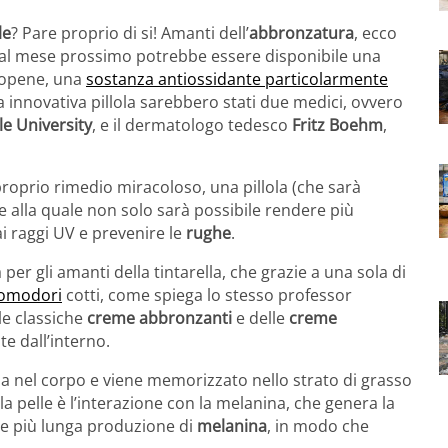
le
? Pare proprio di si! Amanti dell’
abbronzatura
, ecco
e dal mese prossimo potrebbe essere disponibile una
icopene, una
sostanza antiossidante particolarmente
 innovativa pillola sarebbero stati due medici, ovvero
le University
, e il dermatologo tedesco
Fritz Boehm
,
roprio rimedio miracoloso, una pillola (che sarà
ie alla quale non solo sarà possibile rendere più
i raggi UV e prevenire le
rughe
.
er gli amanti della tintarella, che grazie a una sola di
 pomodori
cotti, come spiega lo stesso professor
le classiche
creme abbronzanti
e delle
creme
e dall’interno.
ula nel corpo e viene memorizzato nello strato di grasso
ulla pelle è l’interazione con la melanina, che genera la
 più lunga produzione di
melanina
, in modo che